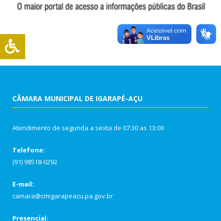
CÂMARA MUNICIPAL DE IGARAPÉ-AÇU
Atendimento de segunda a sexta de 07:30 as 13:00
Telefone:
(91) 98518-0292
E-mail:
camara@cmigarapeacu.pa.gov.br
Presencial: