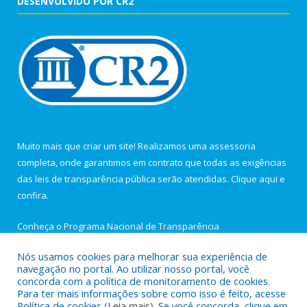
DESENVOLVIDO POR CR2
Muito mais que criar um site! Realizamos uma assessoria
completa, onde garantimos em contrato que todas as exigências
das leis de transparência pública serão atendidas. Clique aqui e
confira.
Conheça o
Programa Nacional de Transparência
Nós usamos cookies para melhorar sua experiência de
navegação no portal. Ao utilizar nosso portal, você
concorda com a política de monitoramento de cookies.
Para ter mais informações sobre como isso é feito, acesse
Todos os direitos reservados a Câmara Municipal de Igarapé-
Política de cookies (
Leia mais
). Se você concorda, clique em