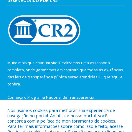
DESENVOLVIDO POR CR2
Muito mais que criar um site! Realizamos uma assessoria
completa, onde garantimos em contrato que todas as exigências
das leis de transparência pública serão atendidas. Clique aqui e
confira.
Conheça o
Programa Nacional de Transparência
Nós usamos cookies para melhorar sua experiência de
navegação no portal. Ao utilizar nosso portal, você
concorda com a política de monitoramento de cookies.
Para ter mais informações sobre como isso é feito, acesse
Todos os direitos reservados a Câmara Municipal de Igarapé-
Política de cookies (
Leia mais
). Se você concorda, clique em