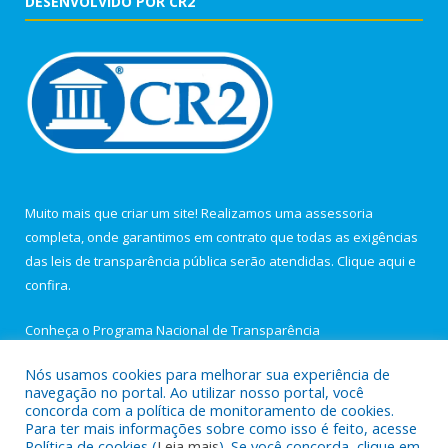
DESENVOLVIDO POR CR2
Muito mais que criar um site! Realizamos uma assessoria
completa, onde garantimos em contrato que todas as exigências
das leis de transparência pública serão atendidas. Clique aqui e
confira.
Conheça o
Programa Nacional de Transparência
Nós usamos cookies para melhorar sua experiência de
navegação no portal. Ao utilizar nosso portal, você
concorda com a política de monitoramento de cookies.
Para ter mais informações sobre como isso é feito, acesse
Todos os direitos reservados a Câmara Municipal de Igarapé-
Política de cookies (
Leia mais
). Se você concorda, clique em