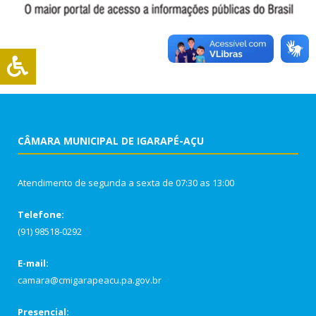
CÂMARA MUNICIPAL DE IGARAPÉ-AÇU
Atendimento de segunda a sexta de 07:30 as 13:00
Telefone:
(91) 98518-0292
E-mail:
camara@cmigarapeacu.pa.gov.br
Presencial: