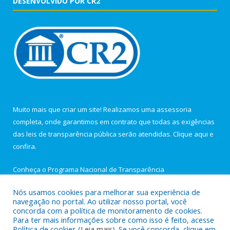
DESENVOLVIDO POR CR2
Muito mais que criar um site! Realizamos uma assessoria
completa, onde garantimos em contrato que todas as exigências
das leis de transparência pública serão atendidas. Clique aqui e
confira.
Conheça o
Programa Nacional de Transparência
Nós usamos cookies para melhorar sua experiência de
navegação no portal. Ao utilizar nosso portal, você
concorda com a política de monitoramento de cookies.
Para ter mais informações sobre como isso é feito, acesse
Todos os direitos reservados a Câmara Municipal de Igarapé-
Política de cookies (
Leia mais
). Se você concorda, clique em