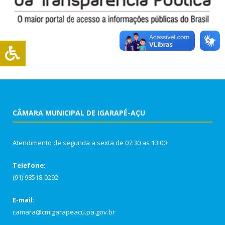
CÂMARA MUNICIPAL DE IGARAPÉ-AÇU
Atendimento de segunda a sexta de 07:30 as 13:00
Telefone:
(91) 98518-0292
E-mail:
camara@cmigarapeacu.pa.gov.br