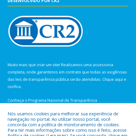
DESENVOLVIDO POR CR2
Muito mais que criar um site! Realizamos uma assessoria
completa, onde garantimos em contrato que todas as exigências
das leis de transparência pública serão atendidas. Clique aqui e
confira.
Conheça o
Programa Nacional de Transparência
Nós usamos cookies para melhorar sua experiência de
navegação no portal. Ao utilizar nosso portal, você
concorda com a política de monitoramento de cookies.
Para ter mais informações sobre como isso é feito, acesse
Todos os direitos reservados a Câmara Municipal de Igarapé-
Política de cookies (
Leia mais
). Se você concorda, clique em