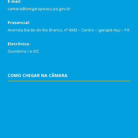
E-mail:
camara@cmigarapeacu.pa.gov.br
Presencial:
Avenida Barão do Rio Branco, nº 4042 – Centro – Igarapé-Açu – PA
Eletrônico:
Ouvidoria
/
e-SIC
COMO CHEGAR NA CÂMARA